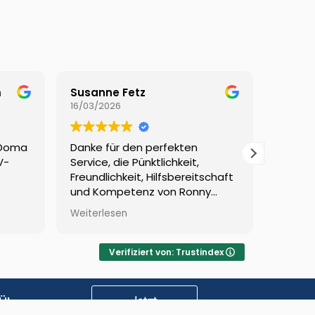
m
Susanne Fetz
Anita 
16/03/2026
10/03/2
 Doma
Danke für den perfekten
Sehr k
V-
Service, die Pünktlichkeit,
Fragen 
Freundlichkeit, Hilfsbereitschaft
und fa
und Kompetenz von Ronny
Vorber
beim Service der Solaranlage
ebenso
Weiterlesen
Weiterl
und dem Team am Telefon.
des ga
Verifiziert von: Trustindex
Jetzt
Über uns
anfragen