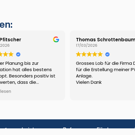
en:
 Pfitscher
Thomas Schrottenbau
/2026
17/03/2026
er Planung bis zur
Grosses Lob für die Firma
lation hat alles bestens
für die Erstellung meiner P
ppt. Besonders positiv ist
Anlage.
werten, dass die
Vielen Dank
rabwicklung komplett von
rlesen
vkw erledigt wurde.
e 1
Leistungen
Referenzen
Förderungen