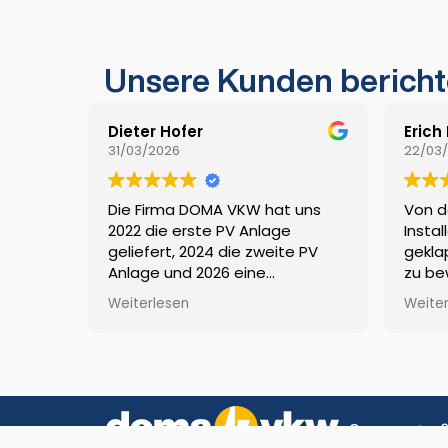
Unsere Kunden bericht
Dieter Hofer
Erich
31/03/2026
22/03
Die Firma DOMA VKW hat uns
Von d
2022 die erste PV Anlage
Instal
geliefert, 2024 die zweite PV
gekla
Anlage und 2026 eine
zu be
Nachrüstung von einer Batterie.
Förde
Weiterlesen
Weite
Alle Projekte wurden zeitnah,
doma 
sauber und sehr professionell
umgesetzt. Wir können die
Firma mit gutem gewissen
weiterempfehlen LG Familie
Hofer aus Weiler 👍😀
Sonnenstraß