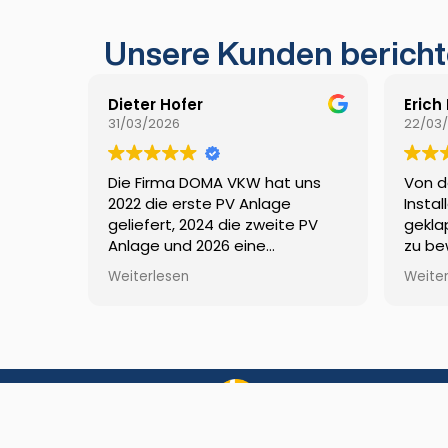
Unsere Kunden bericht
Dieter Hofer
Erich
31/03/2026
22/03
Die Firma DOMA VKW hat uns
Von d
2022 die erste PV Anlage
Instal
geliefert, 2024 die zweite PV
gekla
Anlage und 2026 eine
zu be
Nachrüstung von einer Batterie.
Förde
Weiterlesen
Weite
Alle Projekte wurden zeitnah,
doma 
sauber und sehr professionell
umgesetzt. Wir können die
Firma mit gutem gewissen
weiterempfehlen LG Familie
Hofer aus Weiler 👍😀
Sonnenstraß
6822 Sattei