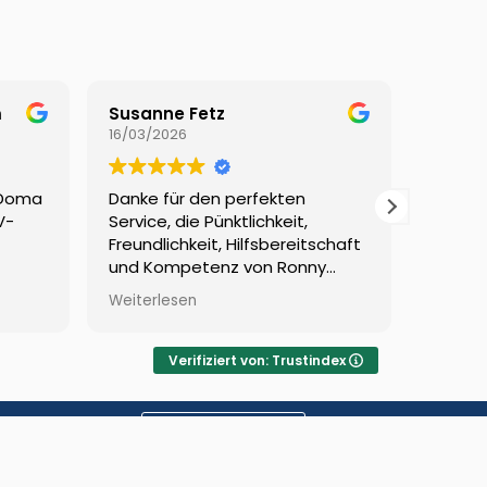
m
Susanne Fetz
Anita 
16/03/2026
10/03/2
 Doma
Danke für den perfekten
Sehr k
V-
Service, die Pünktlichkeit,
Fragen 
Freundlichkeit, Hilfsbereitschaft
und fa
und Kompetenz von Ronny
Vorber
beim Service der Solaranlage
ebenso
Weiterlesen
Weiterl
und dem Team am Telefon.
des ga
Verifiziert von: Trustindex
Jetzt
Über uns
anfragen