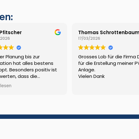
en:
 Pfitscher
Thomas Schrottenbau
/2026
17/03/2026
er Planung bis zur
Grosses Lob für die Firma
lation hat alles bestens
für die Erstellung meiner P
ppt. Besonders positiv ist
Anlage.
werten, dass die
Vielen Dank
rabwicklung komplett von
rlesen
vkw erledigt wurde.
e 1
Leistungen
Referenzen
Förderungen
ns
Jobs
Support