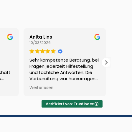
Anita Lins
Thoma
10/03/2026
01/03/2
Sehr kompetente Beratung, bei
Sehr k
Fragen jederzeit Hilfestellung
Ausführ
schaft
und fachliche Antworten. Die
Inklusi
y
Vorbereitung war hervorragend,
age
ebenso die Begleitung während
Weiterlesen
n.
des ganzen Prozesses. Danke!
Verifiziert von: Trustindex
Jetzt
Über uns
anfragen