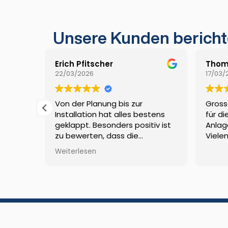
Unsere Kunden bericht
Erich Pfitscher
Thom
22/03/2026
17/03/
 uns
Von der Planung bis zur
Gross
Installation hat alles bestens
für di
e PV
geklappt. Besonders positiv ist
Anlag
zu bewerten, dass die
Viele
tterie.
Förderabwicklung komplett von
Weiterlesen
nah,
doma vkw erledigt wurde.
onell
ie
en
lie
Sonnenstraß