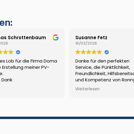
en:
as Schrottenbaum
Susanne Fetz
2026
16/03/2026
es Lob für die Firma Doma
Danke für den perfekten
e Erstellung meiner PV-
Service, die Pünktlichkeit,
e.
Freundlichkeit, Hilfsbereit
n Dank
und Kompetenz von Ronn
beim Service der Solaranl
Weiterlesen
und dem Team am Telefo
e 1
Leistungen
Referenzen
Förderungen