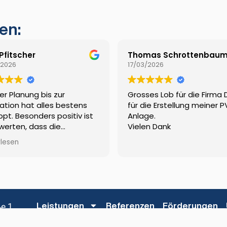
en:
 Pfitscher
Thomas Schrottenbau
/2026
17/03/2026
er Planung bis zur
Grosses Lob für die Firma
lation hat alles bestens
für die Erstellung meiner P
ppt. Besonders positiv ist
Anlage.
werten, dass die
Vielen Dank
rabwicklung komplett von
rlesen
vkw erledigt wurde.
e 1
Leistungen
Referenzen
Förderungen
ns