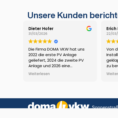
Unsere Kunden bericht
Dieter Hofer
Erich
31/03/2026
22/03
Die Firma DOMA VKW hat uns
Von d
2022 die erste PV Anlage
Instal
geliefert, 2024 die zweite PV
gekla
Anlage und 2026 eine
zu be
Nachrüstung von einer Batterie.
Förde
Weiterlesen
Weite
Alle Projekte wurden zeitnah,
doma 
sauber und sehr professionell
umgesetzt. Wir können die
Firma mit gutem gewissen
weiterempfehlen LG Familie
Hofer aus Weiler 👍😀
Sonnenstraß
6822 Sattei