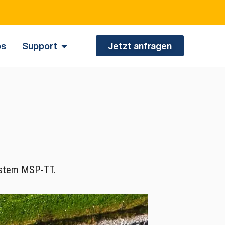
en.
bs
Support
Jetzt anfragen
system MSP-TT.