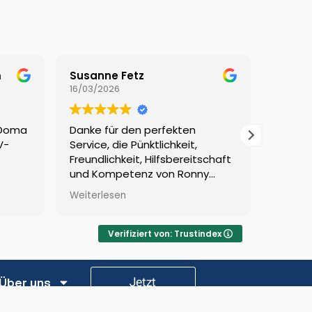
m
Susanne Fetz
Anita 
16/03/2026
10/03/2
 Doma
Danke für den perfekten
Sehr k
V-
Service, die Pünktlichkeit,
Fragen 
Freundlichkeit, Hilfsbereitschaft
und fa
und Kompetenz von Ronny
Vorber
beim Service der Solaranlage
ebenso
Weiterlesen
Weiterl
und dem Team am Telefon.
des ga
Verifiziert von: Trustindex
Jetzt
Über uns
anfragen