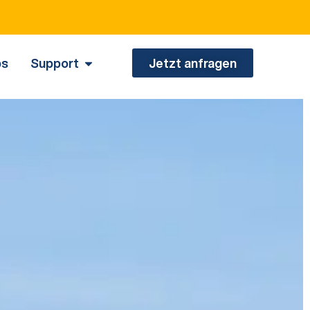
bs
Support
Jetzt anfragen